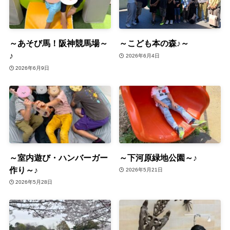
～あそび馬！阪神競馬場～
～こども本の森♪～
♪
2026年6月4日
2026年6月9日
～室内遊び・ハンバーガー
～下河原緑地公園～♪
作り～♪
2026年5月21日
2026年5月28日