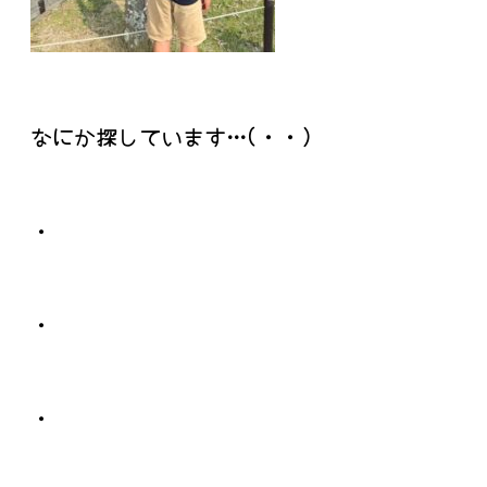
なにか探しています…(・・)
・
・
・