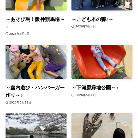
～あそび馬！阪神競馬場～
～こども本の森♪～
♪
2026年6月4日
2026年6月9日
～室内遊び・ハンバーガー
～下河原緑地公園～♪
作り～♪
2026年5月21日
2026年5月28日